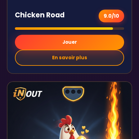
Chicken Road
9.0/10
Jouer
En savoir plus