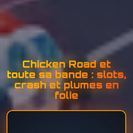
Chicken Road et
toute sa bande : slots,
crash et plumes en
folie