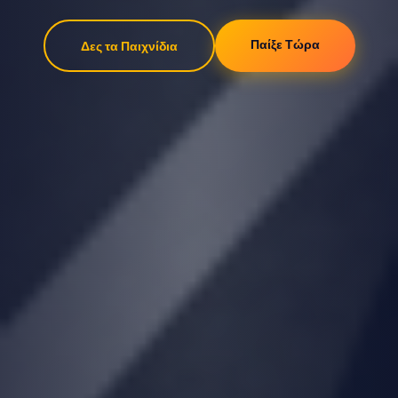
Παίξε Τώρα
Δες τα Παιχνίδια