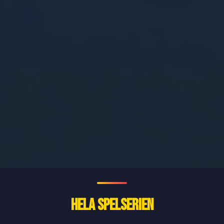
Hela spelserien