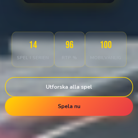
14
96
100
SPEL I SERIEN
RTP %
MOBILVÄNLIG
Utforska alla spel
Spela nu