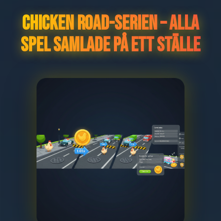
Chicken Road-serien – Alla
spel samlade på ett ställe